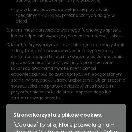
obuwiu, przeznaczonym do gry w bowling;
gra w bilard odbywa się wyłącznie przy użyciu
specjalnych kul i kijów, przeznaczonych do gry w
bilard.
Klient może korzystać z własnego fachowego sprzętu
lub nieodpłatnie wypożyczyć sprzęt na recepcji Lokalu.
Klient, który wypożycza sprzęt niezbędny do korzystania
z Urządzeń, jest obowiązany zwrócić wypożyczony
sprzęt na recepcji Lokalu niezwłocznie po zakończeniu
gry, bez konieczności wzywania go przez personel
Lokalu do dokonania zwrotu. Klient ponosi
odpowiedzialność za zwrot sprzętu w niepogorszonym
stanie. W przypadku utraty, uszkodzenia lub zniszczenia
sprzętu Lokal ma prawo obciążyć klienta kosztami
przywrócenia sprzętu do stanu poprzedniego lub
zakupu nowego sprzętu.
W czasie korzystania z Urządzeń klient oraz jego osoby
towarzyszące są wyłącznie uprawnieni do korzystania z
Strona korzysta z plików cookies.
przestrzeni (w tym loży) przyporządkowanej do danego
"Cookies" to pliki, które pozwalają nam
toru bowlingowego lub loży przyporządkowanej do
danego stołu bilardowego. Korzystanie z przestrzeni (w
gromadzić informacje związane z Tobą