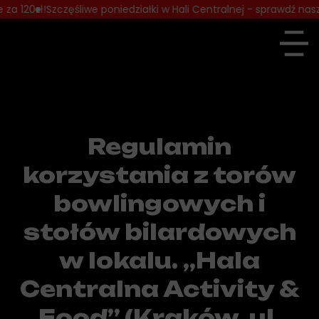
a 120zł!
Szczęśliwe poniedziałki w Hali Centralnej - sprawdź nasz
Regulamin
korzystania z torów
bowlingowych i
stołów bilardowych
w lokalu. „Hala
Centralna Activity &
Food” (Kraków, ul.