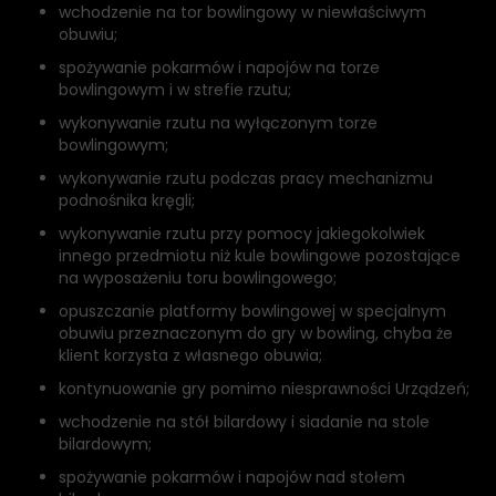
wchodzenie na tor bowlingowy w niewłaściwym
obuwiu;
spożywanie pokarmów i napojów na torze
bowlingowym i w strefie rzutu;
wykonywanie rzutu na wyłączonym torze
bowlingowym;
wykonywanie rzutu podczas pracy mechanizmu
podnośnika kręgli;
wykonywanie rzutu przy pomocy jakiegokolwiek
innego przedmiotu niż kule bowlingowe pozostające
na wyposażeniu toru bowlingowego;
opuszczanie platformy bowlingowej w specjalnym
obuwiu przeznaczonym do gry w bowling, chyba że
klient korzysta z własnego obuwia;
kontynuowanie gry pomimo niesprawności Urządzeń;
wchodzenie na stół bilardowy i siadanie na stole
bilardowym;
spożywanie pokarmów i napojów nad stołem