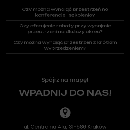
jak turnieje sportowe, gry zespołowe oraz warsztaty.
Dla dzieci oferujemy specjalne strefy zabaw,
Czy można wynająć przestrzeń na
animacje, pokazy magii oraz warsztaty kreatywne.
konferencje i szkolenia?
Tak, nasze przestrzenie są idealne na organizację
Czy oferujecie rabaty przy wynajmie
konferencji, szkoleń i innych spotkań biznesowych.
przestrzeni na dłuższy okres?
Tak, oferujemy atrakcyjne rabaty przy wynajmie
Czy można wynająć przestrzeń z krótkim
przestrzeni na dłuższy okres lub przy rezerwacji
wyprzedzeniem?
cyklicznych wydarzeń.
Tak, wynajem przestrzeni z krótkim wyprzedzeniem jest
możliwy, w zależności od dostępności. Zalecamy
jednak wcześniejszą rezerwację, aby zapewnić sobie
preferowane terminy.
Spójrz na mapę!
WPADNIJ DO NAS!
ul. Centralna 41a, 31-586 Kraków