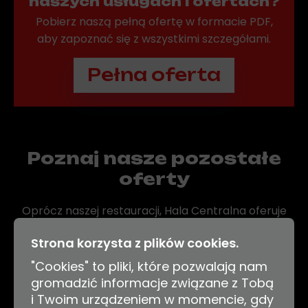
naszych usługach i ofertach?
Pobierz naszą pełną ofertę w formacie PDF,
aby zapoznać się z wszystkimi szczegółami.
Pełna oferta
Poznaj nasze pozostałe
oferty
Oprócz naszej restauracji, Hala Centralna oferuje
wiele innych atrakcji i możliwości organizacji
Strona korzysta z plików cookies.
eventów. Sprawdź nasze oferty na wynajem
przestrzeni, bar alkoholowy, kręgle oraz bilard.
"Cookies" to pliki, które pozwalają nam
gromadzić informacje związane z Tobą
i Twoim urządzeniem w momencie, gdy