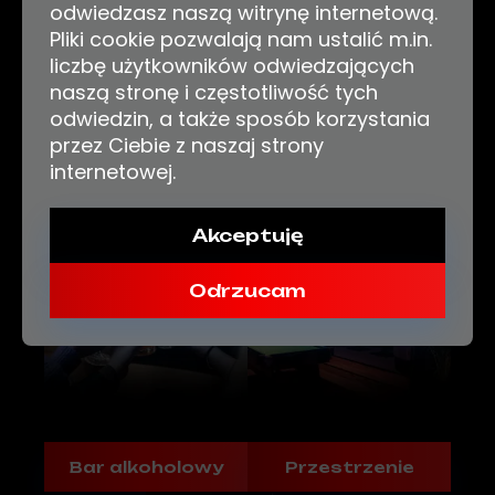
odwiedzasz naszą witrynę internetową.
Pliki cookie pozwalają nam ustalić m.in.
liczbę użytkowników odwiedzających
naszą stronę i częstotliwość tych
odwiedzin, a także sposób korzystania
przez Ciebie z naszaj strony
internetowej.
Atrakcje
Kuchnia
Akceptuję
Odrzucam
Bar alkoholowy
Przestrzenie