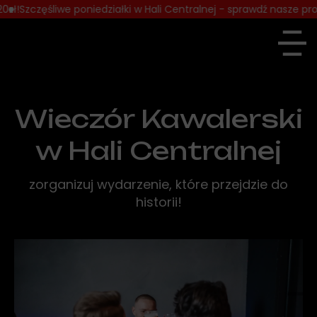
 poniedziałki w Hali Centralnej - sprawdź nasze promocje!
Od wtor
Wieczór Kawalerski
w Hali Centralnej
zorganizuj wydarzenie, które przejdzie do
historii!